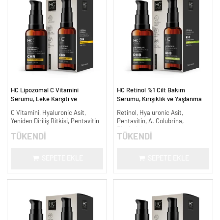
HC Lipozomal C Vitamini
HC Retinol %1 Cilt Bakım
Serumu, Leke Karşıtı ve
Serumu, Kırışıklık ve Yaşlanma
Aydınlatıcı - 30 ml.
Karşıtı - 30 ml.
C Vitamini, Hyaluronic Asit,
Retinol, Hyaluronic Asit,
Yeniden Diriliş Bitkisi, Pentavitin
Pentavitin, A. Colubrina,
Bisabolol
TÜKENDİ
TÜKENDİ
SEPETE EKLE
SEPETE EKLE