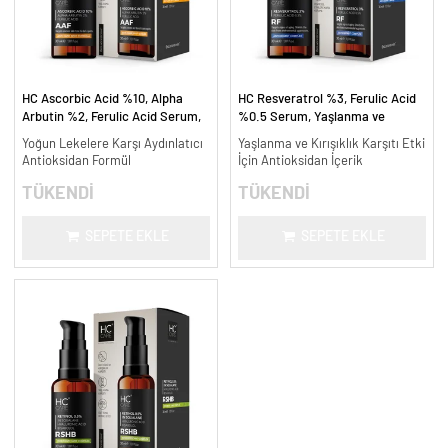
HC Ascorbic Acid %10, Alpha
HC Resveratrol %3, Ferulic Acid
Arbutin %2, Ferulic Acid Serum,
%0.5 Serum, Yaşlanma ve
Koyu ve Yoğun Leke Karşıtı - 30
Kırışıklık Karşıtı - 30 ml.
Yoğun Lekelere Karşı Aydınlatıcı
Yaşlanma ve Kırışıklık Karşıtı Etki
ml.
Antioksidan Formül
İçin Antioksidan İçerik
TÜKENDİ
TÜKENDİ
SEPETE EKLE
SEPETE EKLE