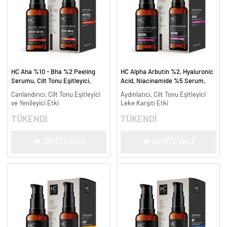
HC Aha %10 - Bha %2 Peeling
HC Alpha Arbutin %2, Hyaluronic
Serumu, Cilt Tonu Eşitleyici,
Acid, Niacinamide %5 Serum,
Canlandırıcı - 30 ml.
Leke Karşıtı ve Aydınlatıcı - 30
Canlandırıcı, Cilt Tonu Eşitleyici
Aydınlatıcı, Cilt Tonu Eşitleyici
ml.
ve Yenileyici Etki
Leke Karşıtı Etki
TÜKENDİ
TÜKENDİ
SEPETE EKLE
SEPETE EKLE