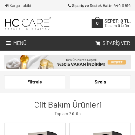
Kargo Takibi
Sipariş ve Destek Hattı: 444 3 914
SEPET:
0
TL.
0
Toplam
0
Ürün
MENÜ
SIPARIŞ VER
Filtrele
Sırala
Cilt Bakım Ürünleri
Toplam 7 ürün