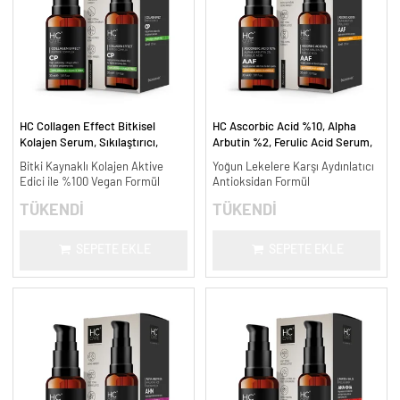
HC Collagen Effect Bitkisel
HC Ascorbic Acid %10, Alpha
Kolajen Serum, Sıkılaştırıcı,
Arbutin %2, Ferulic Acid Serum,
Yaşlanma Karşıtı - 30 ml.
Koyu ve Yoğun Leke Karşıtı - 30
Bitki Kaynaklı Kolajen Aktive
Yoğun Lekelere Karşı Aydınlatıcı
ml.
Edici ile %100 Vegan Formül
Antioksidan Formül
TÜKENDİ
TÜKENDİ
SEPETE EKLE
SEPETE EKLE