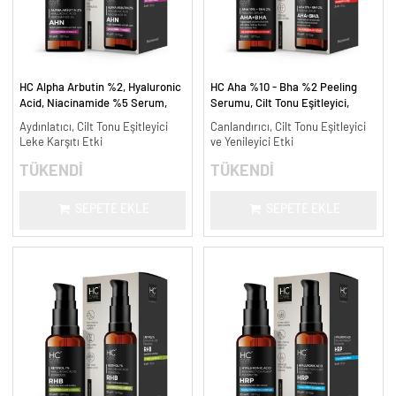
HC Alpha Arbutin %2, Hyaluronic
HC Aha %10 - Bha %2 Peeling
Acid, Niacinamide %5 Serum,
Serumu, Cilt Tonu Eşitleyici,
Leke Karşıtı ve Aydınlatıcı - 30
Canlandırıcı - 30 ml.
Aydınlatıcı, Cilt Tonu Eşitleyici
Canlandırıcı, Cilt Tonu Eşitleyici
ml.
Leke Karşıtı Etki
ve Yenileyici Etki
TÜKENDİ
TÜKENDİ
SEPETE EKLE
SEPETE EKLE