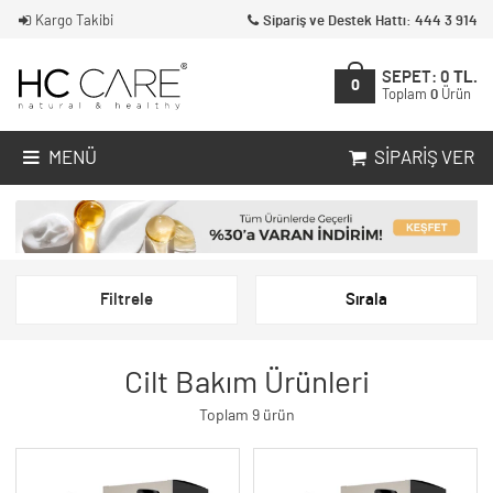
Kargo Takibi
Sipariş ve Destek Hattı: 444 3 914
SEPET:
0
TL.
0
Toplam
0
Ürün
MENÜ
SIPARIŞ VER
Filtrele
Sırala
Cilt Bakım Ürünleri
Toplam 9 ürün