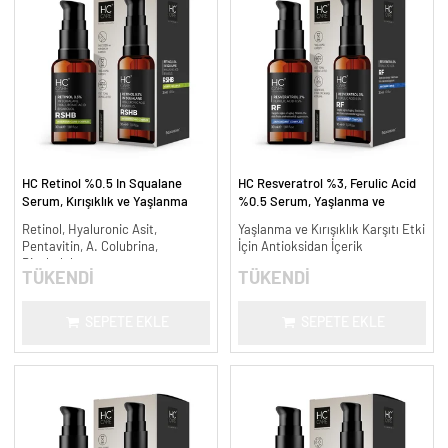
HC Retinol %0.5 In Squalane
HC Resveratrol %3, Ferulic Acid
Serum, Kırışıklık ve Yaşlanma
%0.5 Serum, Yaşlanma ve
Karşıtı - 30 ml.
Kırışıklık Karşıtı - 30 ml.
Retinol, Hyaluronic Asit,
Yaşlanma ve Kırışıklık Karşıtı Etki
Pentavitin, A. Colubrina,
İçin Antioksidan İçerik
Bisabolol
TÜKENDİ
TÜKENDİ
SEPETE EKLE
SEPETE EKLE