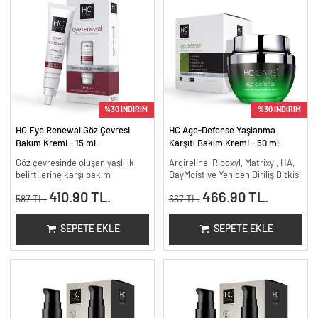
%30 İNDİRİM
%30 İNDİRİM
HC Eye Renewal Göz Çevresi
HC Age-Defense Yaşlanma
Bakım Kremi - 15 ml.
Karşıtı Bakım Kremi - 50 ml.
Göz çevresinde oluşan yaşlılık
Argireline, Riboxyl, Matrixyl, HA,
belirtilerine karşı bakım
DayMoist ve Yeniden Diriliş Bitkisi
410.90 TL.
466.90 TL.
587 TL.
667 TL.
SEPETE EKLE
SEPETE EKLE