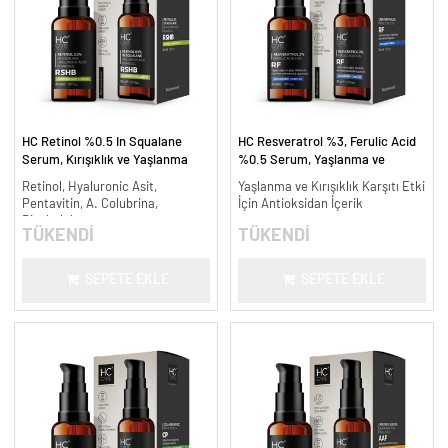
HC Retinol %0.5 In Squalane
HC Resveratrol %3, Ferulic Acid
Serum, Kırışıklık ve Yaşlanma
%0.5 Serum, Yaşlanma ve
Karşıtı - 30 ml.
Kırışıklık Karşıtı - 30 ml.
Retinol, Hyaluronic Asit,
Yaşlanma ve Kırışıklık Karşıtı Etki
Pentavitin, A. Colubrina,
İçin Antioksidan İçerik
Bisabolol
TÜKENDİ
TÜKENDİ
SEPETE EKLE
SEPETE EKLE