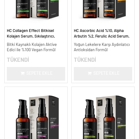
HC Collagen Effect Bitkisel
HC Ascorbic Acid %10, Alpha
Kolajen Serum, Sıkılaştırıcı,
Arbutin %2, Ferulic Acid Serum,
Yaşlanma Karşıtı - 30 ml.
Koyu ve Yoğun Leke Karşıtı - 30
Bitki Kaynaklı Kolajen Aktive
Yoğun Lekelere Karşı Aydınlatıcı
ml.
Edici ile %100 Vegan Formül
Antioksidan Formül
TÜKENDİ
TÜKENDİ
SEPETE EKLE
SEPETE EKLE