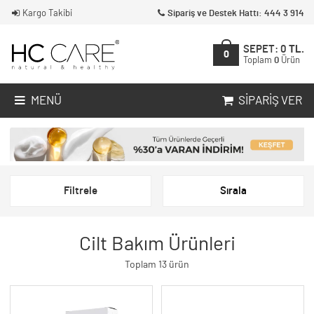
Kargo Takibi
Sipariş ve Destek Hattı: 444 3 914
SEPET:
0
TL.
0
Toplam
0
Ürün
MENÜ
SIPARIŞ VER
Filtrele
Sırala
Cilt Bakım Ürünleri
Toplam 13 ürün