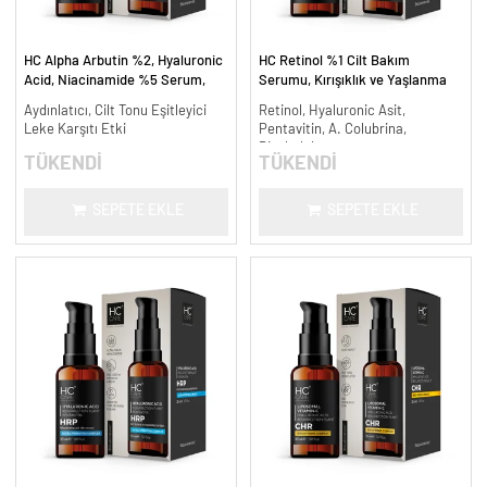
HC Alpha Arbutin %2, Hyaluronic
HC Retinol %1 Cilt Bakım
Acid, Niacinamide %5 Serum,
Serumu, Kırışıklık ve Yaşlanma
Leke Karşıtı ve Aydınlatıcı - 30
Karşıtı - 30 ml.
Aydınlatıcı, Cilt Tonu Eşitleyici
Retinol, Hyaluronic Asit,
ml.
Leke Karşıtı Etki
Pentavitin, A. Colubrina,
Bisabolol
TÜKENDİ
TÜKENDİ
SEPETE EKLE
SEPETE EKLE